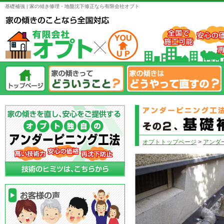
基礎補強 | 家の傾き修理・地盤沈下修正なら有限会社オプト
オプトトップページ
>
アンダ